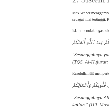
Max Weber menggambark
sebagai nilai tertinggi
كُمْ عِندَ ٱللَّهِ أَتْقَىٰكُمْ
"Sesungguhnya yan
(TQS. Al-Hujurat:
Rasulullah ﷺ memp
ٰ قُلُوبِكُمْ وَأَعْمَالِكُمْ
"Sesungguhnya Alla
kalian."
(HR. Musl