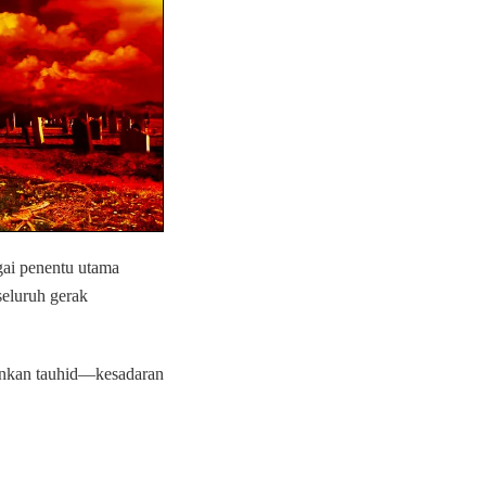
gai penentu utama
seluruh gerak
ainkan tauhid—kesadaran