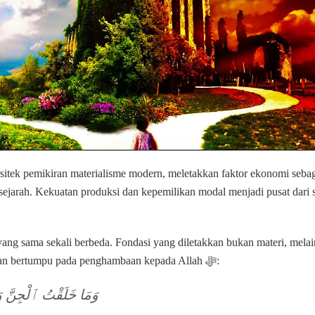
rsitek pemikiran materialisme modern, meletakkan faktor ekonomi seba
h sejarah. Kekuatan produksi dan kepemilikan modal menjadi pusat dari 
ang sama sekali berbeda. Fondasi yang diletakkan bukan materi, mel
bahwa seluruh kehidupan bertumpu pada penghambaan kepada Allah ﷻ:
وَمَا خَلَقْتُ ٱلْجِنَّ وَٱ