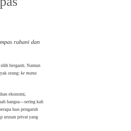
pas
ompas ruhani dan
 silih berganti. Namun
nyak orang:
ke mana
uhan ekonomi,
uah bangsa—sering kali
eberapa luas pengaruh
ap urusan privat yang