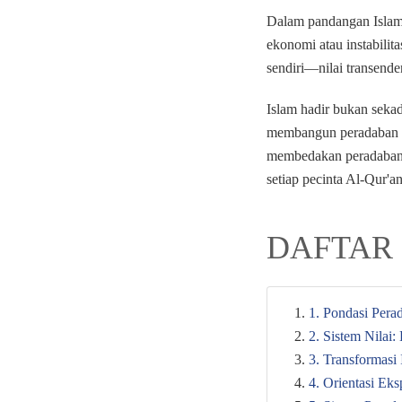
Dalam pandangan Islam,
ekonomi atau instabilita
sendiri—nilai transend
Islam hadir bukan sekad
membangun peradaban ya
membedakan peradaban 
setiap pecinta Al-Qur'a
DAFTAR 
1. Pondasi Pera
2. Sistem Nilai
3. Transformasi
4. Orientasi Ek