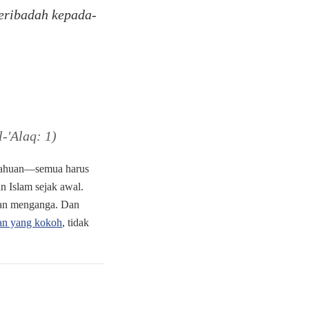
eribadah kepada-
-'Alaq: 1)
ngetahuan—semua harus
n Islam sejak awal.
kian menganga. Dan
ban yang kokoh
, tidak