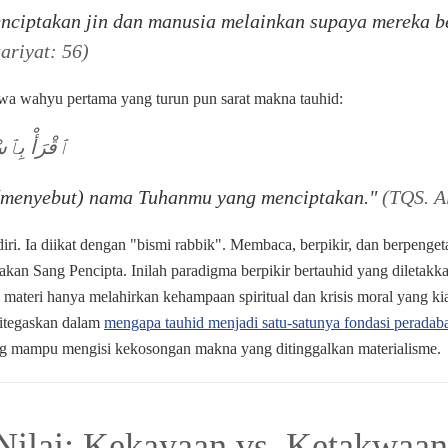
nciptakan jin dan manusia melainkan supaya mereka b
ariyat: 56)
a wahyu pertama yang turun pun sarat makna tauhid:
ٱقْرَأْ بِٱس
(menyebut) nama Tuhanmu yang menciptakan."
(TQS. Al
endiri. Ia diikat dengan "bismi rabbik". Membaca, berpikir, dan berpe
 akan Sang Pencipta. Inilah paradigma berpikir bertauhid yang diletakka
 materi hanya melahirkan kehampaan spiritual dan krisis moral yang 
ditegaskan dalam
mengapa tauhid menjadi satu-satunya fondasi perada
yang mampu mengisi kekosongan makna yang ditinggalkan materialisme.
 Nilai: Kekayaan vs. Ketakwaan