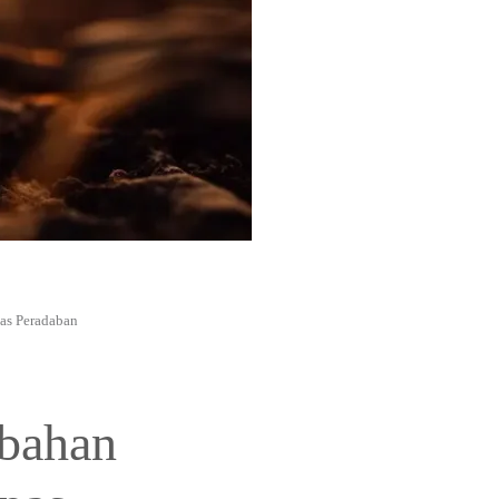
as Peradaban
ubahan