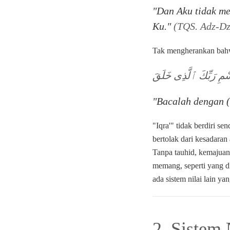
"Dan Aku tidak me
Ku."
(TQS. Adz-Dz
Tak mengherankan bahw
ْمِ رَبِّكَ ٱلَّذِى خَلَقَ
"Bacalah dengan 
"Iqra'" tidak berdiri s
bertolak dari kesadaran
Tanpa tauhid, kemajuan
memang, seperti yang 
ada sistem nilai lain 
2. Sistem