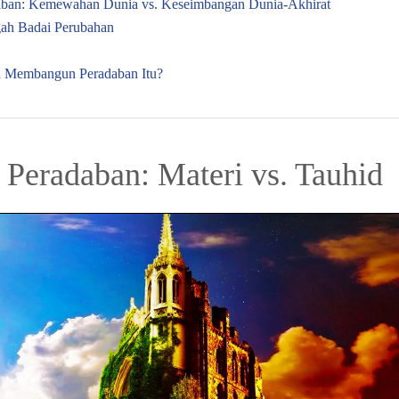
daban: Kemewahan Dunia vs. Keseimbangan Dunia-Akhirat
ah Badai Perubahan
a Membangun Peradaban Itu?
 Peradaban: Materi vs. Tauhid