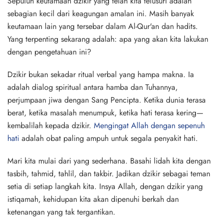
Sepuluh keutamaan dzikir yang telah kita telusuri adalah
sebagian kecil dari keagungan amalan ini. Masih banyak
keutamaan lain yang tersebar dalam Al-Qur'an dan hadits.
Yang terpenting sekarang adalah: apa yang akan kita lakukan
dengan pengetahuan ini?
Dzikir bukan sekadar ritual verbal yang hampa makna. Ia
adalah dialog spiritual antara hamba dan Tuhannya,
perjumpaan jiwa dengan Sang Pencipta. Ketika dunia terasa
berat, ketika masalah menumpuk, ketika hati terasa kering—
kembalilah kepada dzikir.
Mengingat Allah dengan sepenuh
hati
adalah obat paling ampuh untuk segala penyakit hati.
Mari kita mulai dari yang sederhana. Basahi lidah kita dengan
tasbih, tahmid, tahlil, dan takbir. Jadikan dzikir sebagai teman
setia di setiap langkah kita. Insya Allah, dengan dzikir yang
istiqamah, kehidupan kita akan dipenuhi berkah dan
ketenangan yang tak tergantikan.