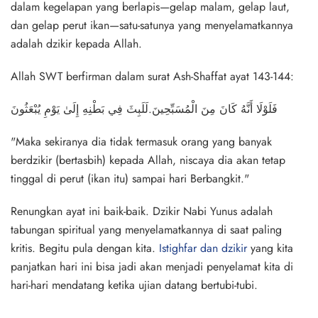
dalam kegelapan yang berlapis—gelap malam, gelap laut,
dan gelap perut ikan—satu-satunya yang menyelamatkannya
adalah dzikir kepada Allah.
Allah SWT berfirman dalam surat Ash-Shaffat ayat 143-144:
فَلَوْلَا أَنَّهُ كَانَ مِنَ الْمُسَبِّحِينَ.لَلَبِثَ فِي بَطْنِهِ إِلَىٰ يَوْمِ يُبْعَثُونَ
"Maka sekiranya dia tidak termasuk orang yang banyak
berdzikir (bertasbih) kepada Allah, niscaya dia akan tetap
tinggal di perut (ikan itu) sampai hari Berbangkit."
Renungkan ayat ini baik-baik. Dzikir Nabi Yunus adalah
tabungan spiritual yang menyelamatkannya di saat paling
kritis. Begitu pula dengan kita.
Istighfar dan dzikir
yang kita
panjatkan hari ini bisa jadi akan menjadi penyelamat kita di
hari-hari mendatang ketika ujian datang bertubi-tubi.