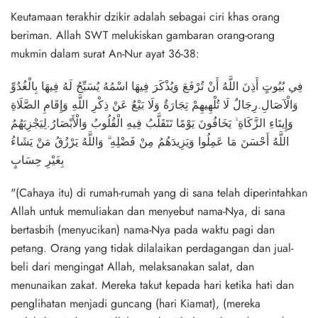
Keutamaan terakhir dzikir adalah sebagai ciri khas orang
beriman. Allah SWT melukiskan gambaran orang-orang
mukmin dalam surat An-Nur ayat 36-38:
فِي بُيُوتٍ أَذِنَ اللَّهُ أَنْ تُرْفَعَ وَيُذْكَرَ فِيهَا اسْمُهُ يُسَبِّحُ لَهُ فِيهَا بِالْغُدُوِّ
وَالْآصَالِ.رِجَالٌ لَا تُلْهِيهِمْ تِجَارَةٌ وَلَا بَيْعٌ عَنْ ذِكْرِ اللَّهِ وَإِقَامِ الصَّلَاةِ
وَإِيتَاءِ الزَّكَاةِ ۙ يَخَافُونَ يَوْمًا تَتَقَلَّبُ فِيهِ الْقُلُوبُ وَالْأَبْصَارُ.لِيَجْزِيَهُمُ
اللَّهُ أَحْسَنَ مَا عَمِلُوا وَيَزِيدَهُمُ مِنْ فَضْلِهِ ۗ وَاللَّهُ يَرْزُقُ مَنْ يَشَاءُ
بِغَيْرِ حِسَابٍ
"(Cahaya itu) di rumah-rumah yang di sana telah diperintahkan
Allah untuk memuliakan dan menyebut nama-Nya, di sana
bertasbih (menyucikan) nama-Nya pada waktu pagi dan
petang. Orang yang tidak dilalaikan perdagangan dan jual-
beli dari mengingat Allah, melaksanakan salat, dan
menunaikan zakat. Mereka takut kepada hari ketika hati dan
penglihatan menjadi guncang (hari Kiamat), (mereka