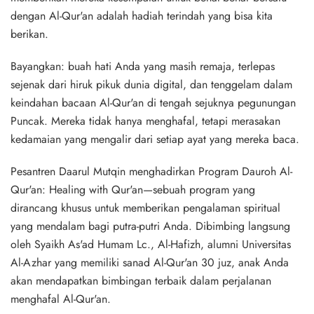
dengan Al-Qur'an
adalah hadiah terindah yang bisa kita
berikan.
Bayangkan: buah hati Anda yang masih remaja, terlepas
sejenak dari hiruk pikuk dunia digital, dan tenggelam dalam
keindahan bacaan Al-Qur'an di tengah sejuknya pegunungan
Puncak. Mereka tidak hanya menghafal, tetapi
merasakan
kedamaian yang mengalir dari setiap ayat yang mereka baca.
Pesantren Daarul Mutqin menghadirkan
Program Dauroh Al-
Qur'an: Healing with Qur'an
—sebuah program yang
dirancang khusus untuk memberikan pengalaman spiritual
yang mendalam bagi putra-putri Anda. Dibimbing langsung
oleh Syaikh As'ad Humam Lc., Al-Hafizh, alumni Universitas
Al-Azhar yang memiliki sanad Al-Qur'an 30 juz, anak Anda
akan mendapatkan bimbingan terbaik dalam perjalanan
menghafal Al-Qur'an.