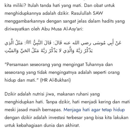
kita miliki? Itulah tanda hati yang mati. Dan obat untuk
menghidupkannya adalah dzikir. Rasulullah SAW
menggambarkannya dengan sangat jelas dalam hadits yang
diriwayatkan oleh Abu Musa Al-Asy'ari:
عَنْ أَبِي مُوسَى رضي الله عنه قَالَ: قَالَ النَّبِيُّ ﷺ: مَثَلُ الَّذِي
يَذْكُرُ رَبَّهُ وَالَّذِي لا يَذْكُرُ رَبَّهُ مَثَلُ الحَيِّ وَالمَيِّتِ
"Persamaan seseorang yang mengingat Tuhannya dan
seseorang yang tidak mengingatnya adalah seperti orang
hidup dan mati." (HR Al-Bukhari)
Dzikir adalah nutrisi jiwa, makanan ruhani yang
menghidupkan hati. Tanpa dzikir, hati menjadi kering dan mati
meski jasad masih bernapas.
Menjaga hati agar tetap hidup
dengan dzikir adalah investasi terbesar yang bisa kita lakukan
untuk kebahagiaan dunia dan akhirat.