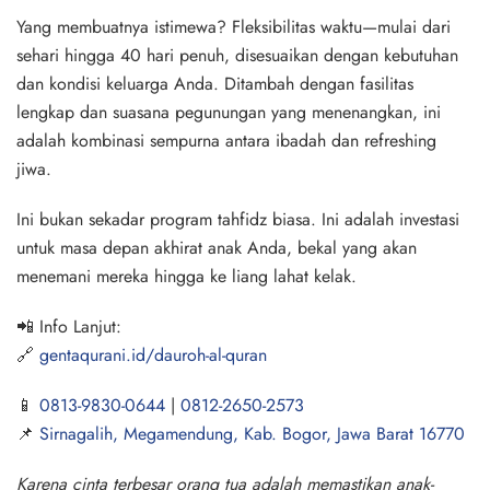
Yang membuatnya istimewa?
Fleksibilitas waktu
—mulai dari
sehari hingga 40 hari penuh, disesuaikan dengan kebutuhan
dan kondisi keluarga Anda. Ditambah dengan fasilitas
lengkap dan suasana pegunungan yang menenangkan, ini
adalah kombinasi sempurna antara ibadah dan refreshing
jiwa.
Ini bukan sekadar program tahfidz biasa. Ini adalah investasi
untuk masa depan akhirat anak Anda, bekal yang akan
menemani mereka hingga ke liang lahat kelak.
📲 Info Lanjut:
🔗
gentaqurani.id/dauroh-al-quran
📱
0813-9830-0644
|
0812-2650-2573
📌
Sirnagalih, Megamendung, Kab. Bogor, Jawa Barat 16770
Karena cinta terbesar orang tua adalah memastikan anak-