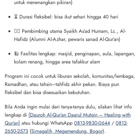
untuk menenangkan pikiran)
⏳ Durasi
fleksibel
: bisa ikut
sehari hingga 40 hari
👳‍♂️ Pembimbing utama
Syaikh As’ad Humam, Lc., Al-
Hafidz
(Alumni Al-Azhar, pewaris sanad Al-Qur’an)
🕌 Fasilitas lengkap: masjid, penginapan, aula, lapangan,
kolam renang, hingga area
tafakkur alam
Program ini cocok untuk
liburan sekolah
, komunitas/lembaga,
Ramadhan, atau tahsin–tahfidz akhir pekan. Biaya pun
fleksibel dan bisa disesuaikan kebutuhan.
Bila Anda ingin mulai dari tanya-tanya dulu, silakan lihat info
lengkap di
[
Dauroh Al-Qur’an Daarul Mutqin – Healing with
Qur’an
]
atau hubungi WhatsApp
0813-9830-0644
/
0812-
2650-2573
(
Sirnagalih, Megamendung, Bogor
).