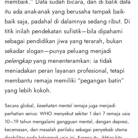
membaik.” Data sudah bicara, dan di balik data
itu ada anak-anak yang berusaha tampak baik-
baik saja, padahal di dalamnya sedang ribut. Di
titik inilah pendekatan sufistik—bila dipahami
sebagai pendidikan jiwa yang terarah, bukan
sekadar slogan—punya peluang menjadi
pelengkap
yang menenteramkan: ia tidak
meniadakan peran layanan profesional, tetapi
membantu remaja memiliki “pegangan batin”
yang lebih kokoh.
Secara global,
kesehatan mental remaja
juga menjadi
perhatian serius: WHO menyebut sekitar
1 dari 7
remaja usia
10–19 tahun mengalami gangguan mental, dengan depresi,
kecemasan, dan masalah perilaku sebagai penyebab utama
disabilitas pada kelompok usia ini. Karena itu, ikhtiar kita