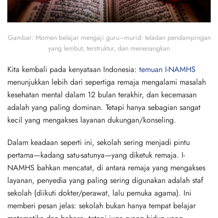
Gambar
: Momen belajar mengaji guru–murid: teladan pendampingan
yang lembut, terstruktur, dan menenangkan
Kita kembali pada kenyataan Indonesia:
temuan I-NAMHS
menunjukkan
lebih dari sepertiga
remaja mengalami masalah
kesehatan mental dalam 12 bulan terakhir, dan kecemasan
adalah yang paling dominan. Tetapi hanya
sebagian sangat
kecil
yang mengakses layanan dukungan/konseling.
Dalam keadaan seperti ini, sekolah sering menjadi pintu
pertama—kadang satu-satunya—yang diketuk remaja. I-
NAMHS bahkan mencatat, di antara remaja yang mengakses
layanan, penyedia yang paling sering digunakan adalah
staf
sekolah
(diikuti dokter/perawat, lalu pemuka agama). Ini
memberi pesan jelas: sekolah bukan hanya tempat belajar