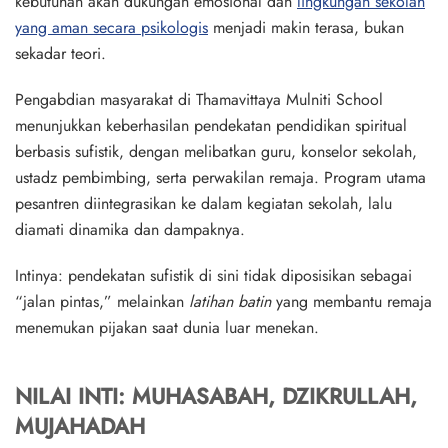
kebutuhan akan
dukungan emosional
dan
lingkungan sekolah
yang aman secara psikologis
menjadi makin terasa, bukan
sekadar teori.
Pengabdian masyarakat di Thamavittaya Mulniti School
menunjukkan keberhasilan pendekatan pendidikan spiritual
berbasis sufistik, dengan melibatkan guru, konselor sekolah,
ustadz pembimbing, serta perwakilan remaja. Program utama
pesantren diintegrasikan ke dalam kegiatan sekolah, lalu
diamati dinamika dan dampaknya.
Intinya: pendekatan sufistik di sini tidak diposisikan sebagai
“jalan pintas,” melainkan
latihan batin
yang membantu remaja
menemukan pijakan saat dunia luar menekan.
NILAI INTI: MUHASABAH, DZIKRULLAH,
MUJAHADAH