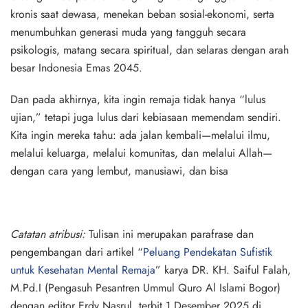
kronis saat dewasa, menekan beban sosial-ekonomi, serta
menumbuhkan generasi muda yang tangguh secara
psikologis, matang secara spiritual, dan selaras dengan arah
besar Indonesia Emas 2045.
Dan pada akhirnya, kita ingin remaja tidak hanya “lulus
ujian,” tetapi juga lulus dari kebiasaan memendam sendiri.
Kita ingin mereka tahu: ada jalan kembali—melalui ilmu,
melalui keluarga, melalui komunitas, dan melalui Allah—
dengan cara yang lembut, manusiawi, dan bisa
Catatan atribusi:
Tulisan ini merupakan parafrase dan
pengembangan dari artikel “
Peluang Pendekatan Sufistik
untuk Kesehatan Mental Remaja
” karya
DR. KH. Saiful Falah,
M.Pd.I
(Pengasuh Pesantren Ummul Quro Al Islami Bogor)
dengan editor
Erdy Nasrul
, terbit
1 Desember 2025
di