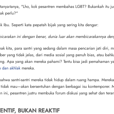
tanya-tanya, "Lho, kok pesantren membahas LGBT? Bukankah itu ju
dak perlu?"
ak Ibu. Seperti kata pepatah bijak yang sering kita dengar:
bicarakan ini dengan benar, dunia luar akan membicarakannya den
ak kita, para santri yang sedang dalam masa pencarian jati diri, 
ber yang tidak jelas, dari media sosial yang penuh bias, atau bah
ng. Apa yang akan mereka pahami? Tentu bisa jadi pemahaman ya
h dan akhlak
mereka.
hwa santri-santri mereka tidak hidup dalam ruang hampa. Mereka
tidak mau—akan bersentuhan dengan berbagai isu kontemporer. Ma
n ini, pesantren justru membuka forum diskusi yang sehat dan terar
ENTIF, BUKAN REAKTIF