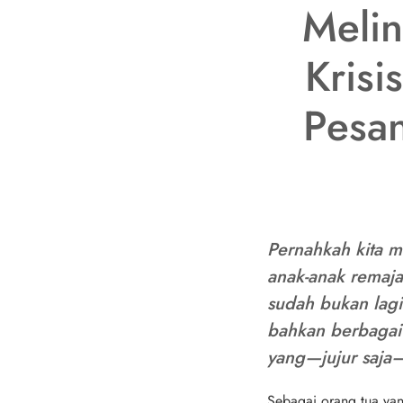
Melin
Krisi
Pesa
Pernahkah kita m
anak-anak remaja 
sudah bukan lagi
bahkan berbagai 
yang—jujur saja
Sebagai orang tua yang