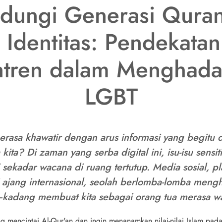
dungi Generasi Quran
s Identitas: Pendekatan
ntren dalam Menghadap
LGBT
erasa khawatir dengan arus informasi yang begitu
kita? Di zaman yang serba digital ini, isu-isu sensit
 sekadar wacana di ruang tertutup. Media sosial, pl
ajang internasional, seolah berlomba-lomba mengh
—kadang membuat kita sebagai orang tua merasa wa
 mencintai Al-Qur'an dan ingin menanamkan nilai-nilai Islam pada 