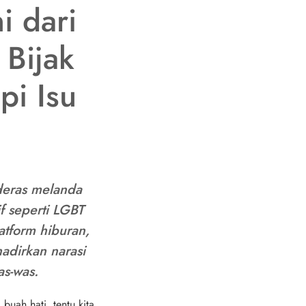
i dari
 Bijak
i Isu
 deras melanda
if seperti LGBT
atform hiburan,
adirkan narasi
s-was.
buah hati, tentu kita