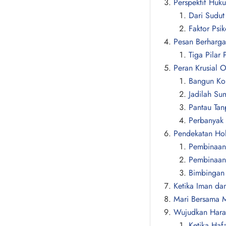
Perspektif Huk
Dari Sudu
Faktor Psi
Pesan Berharga
Tiga Pilar
Peran Krusial 
Bangun Kom
Jadilah Su
Pantau Ta
Perbanyak 
Pendekatan Holi
Pembinaan
Pembinaan 
Bimbingan 
Ketika Iman dan
Mari Bersama M
Wujudkan Harap
Ketika Ha