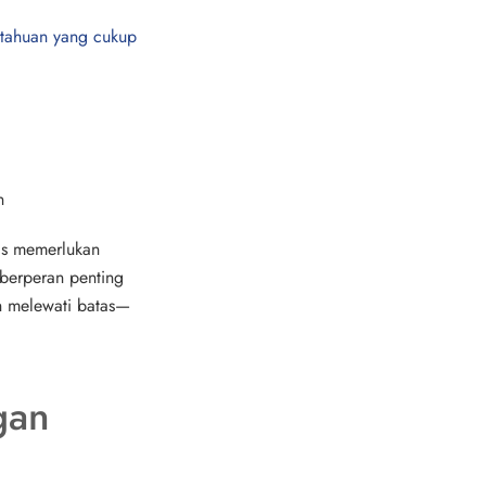
tahuan yang cukup
n
nis memerlukan
berperan penting
h melewati batas—
gan