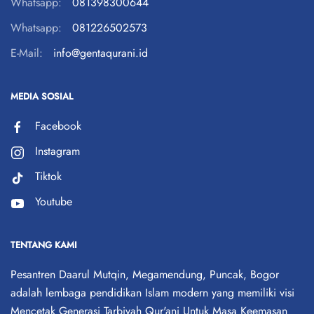
Whatsapp:
081398300644
Whatsapp:
081226502573
E-Mail:
info@gentaqurani.id
MEDIA SOSIAL
Facebook
Instagram
Tiktok
Youtube
TENTANG KAMI
Pesantren Daarul Mutqin, Megamendung, Puncak, Bogor
adalah lembaga pendidikan Islam modern yang memiliki visi
Mencetak Generasi Tarbiyah Qur'ani Untuk Masa Keemasan