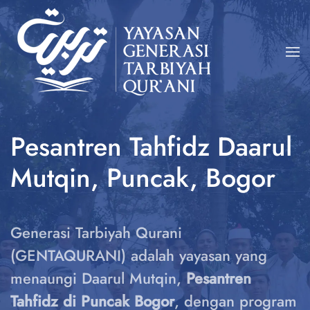
Skip
to
main
content
Pesantren Tahfidz Daarul
Mutqin, Puncak, Bogor
Generasi Tarbiyah Qurani
(GENTAQURANI) adalah yayasan yang
menaungi Daarul Mutqin,
Pesantren
Tahfidz di Puncak Bogor
, dengan program