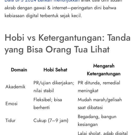
akrab dengan gawai & internet—peringatan dini bahwa
kebiasaan digital terbentuk sejak kecil.
Hobi vs Ketergantungan: Tanda
yang Bisa Orang Tua Lihat
Mengarah
Domain
Hobi Sehat
Ketergantungan
PR/ujian dikerjakan;
PR ditunda, remedial
Akademik
nilai stabil
meningkat
Fleksibel; bisa
Mudah marah/gelisah
Emosi
berhenti
saat dibatasi
Begadang, bangun
Tidur
Cukup (7–9 jam)
kesiangan
Lalai sholat, adab digital