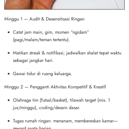
Minggu 1 — Audit & Desensitisasi Ringan
Catat jam main, gim, momen “ngidam”
(pagi/malam/teman tertentu).
Matikan
streak
& notifikasi; jadwalkan
shalat tepat waktu
sebagai jangkar hari.
Gawai tidur di ruang keluarga.
Minggu 2 — Pengganti Aktivitas Kompetitif & Kreatif
Olahraga tim
(futsal/basket),
tilawah target
(mis. 1
juz/minggu), coding/desain dasar.
Tugas rumah ringan: menanam, membereskan kamar—
reward
nyata
harian.