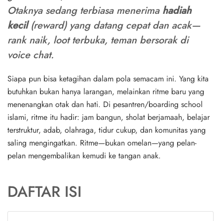
Otaknya sedang terbiasa menerima
hadiah
kecil
(reward) yang datang cepat dan acak—
rank naik, loot terbuka, teman bersorak di
voice chat.
Siapa pun bisa ketagihan dalam pola semacam ini. Yang kita
butuhkan bukan hanya larangan, melainkan
ritme baru
yang
menenangkan otak dan hati. Di
pesantren/boarding school
islami
, ritme itu hadir: jam bangun, sholat berjamaah, belajar
terstruktur, adab, olahraga, tidur cukup, dan komunitas yang
saling mengingatkan. Ritme—bukan omelan—yang pelan-
pelan mengembalikan
kemudi
ke tangan anak.
DAFTAR ISI