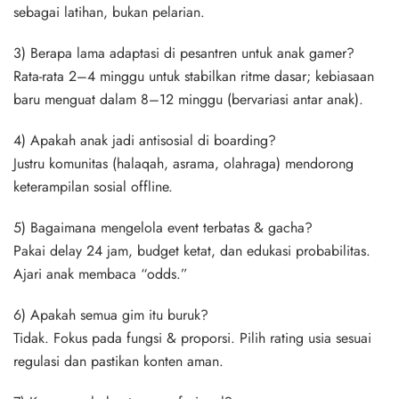
sebagai
latihan
, bukan pelarian.
3) Berapa lama adaptasi di pesantren untuk anak gamer?
Rata-rata
2–4 minggu
untuk stabilkan ritme dasar; kebiasaan
baru menguat dalam
8–12 minggu
(bervariasi antar anak).
4) Apakah anak jadi antisosial di boarding?
Justru
komunitas
(halaqah, asrama, olahraga) mendorong
keterampilan sosial offline.
5) Bagaimana mengelola event terbatas & gacha?
Pakai
delay 24 jam
, budget ketat, dan edukasi probabilitas.
Ajari anak membaca “odds.”
6) Apakah semua gim itu buruk?
Tidak. Fokus pada
fungsi
&
proporsi
. Pilih rating usia sesuai
regulasi dan pastikan konten aman.