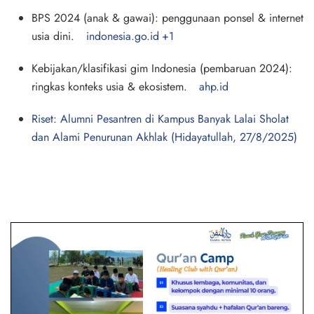
BPS 2024 (anak & gawai):
penggunaan ponsel & internet
usia dini.
indonesia.go.id
+1
Kebijakan/klasifikasi gim Indonesia (pembaruan 2024):
ringkas konteks usia & ekosistem.
ahp.id
Riset: Alumni Pesantren di Kampus Banyak Lalai Sholat
dan Alami Penurunan Akhlak (Hidayatullah, 27/8/2025)