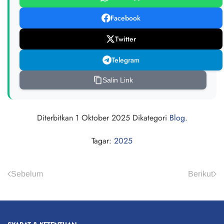
Facebook
Twitter
Telegram
Salin Link
Diterbitkan
1 Oktober 2025
Dikategori
Blog
.
Tagar:
2025
Sebelum
Berikut