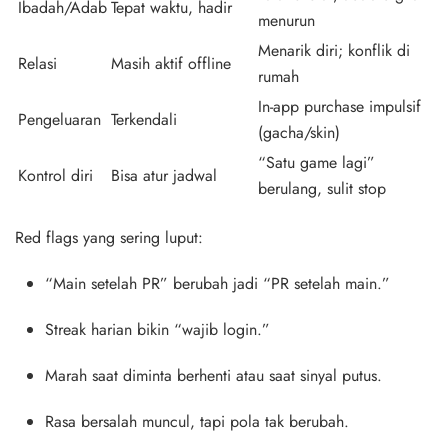
Ibadah/Adab
Tepat waktu, hadir
menurun
Menarik diri; konflik di
Relasi
Masih aktif offline
rumah
In-app purchase impulsif
Pengeluaran
Terkendali
(gacha/skin)
“Satu game lagi”
Kontrol diri
Bisa atur jadwal
berulang, sulit stop
Red flags yang sering luput:
“Main setelah PR” berubah jadi
“PR setelah main.”
Streak
harian bikin “wajib login.”
Marah saat diminta berhenti atau saat sinyal putus.
Rasa bersalah
muncul, tapi pola tak berubah.