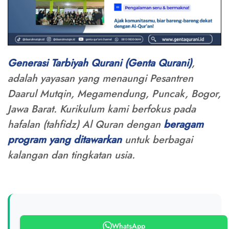
Generasi Tarbiyah Qurani (Genta Qurani)
,
adalah yayasan yang menaungi Pesantren
Daarul Mutqin, Megamendung, Puncak, Bogor,
Jawa Barat. Kurikulum kami berfokus pada
hafalan (tahfidz) Al Quran dengan
beragam
program yang ditawarkan
untuk berbagai
kalangan dan tingkatan usia.
WhatsApp