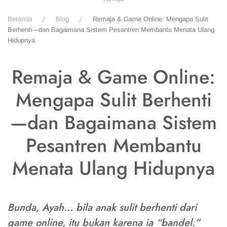
Beranda
Blog
Remaja & Game Online: Mengapa Sulit
Berhenti—dan Bagaimana Sistem Pesantren Membantu Menata Ulang
Hidupnya
Remaja & Game Online:
Mengapa Sulit Berhenti
—dan Bagaimana Sistem
Pesantren Membantu
Menata Ulang Hidupnya
Bunda, Ayah… bila anak sulit berhenti dari
game online, itu bukan karena ia “bandel.”