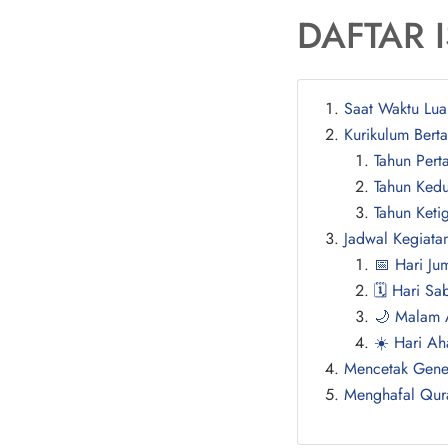
DAFTAR I
Saat Waktu Lua
Kurikulum Bert
Tahun Pert
Tahun Ked
Tahun Keti
Jadwal Kegiatan
📅 Hari Ju
🗓️ Hari S
🌙 Malam 
☀️ Hari A
Mencetak Gene
Menghafal Qur