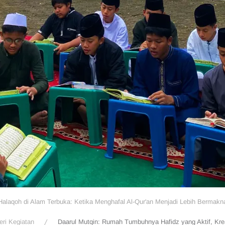
Halaqoh di Alam Terbuka: Ketika Menghafal Al-Qur'an Menjadi Lebih Bermakn
eri Kegiatan
Daarul Mutqin: Rumah Tumbuhnya Hafidz yang Aktif, Krea