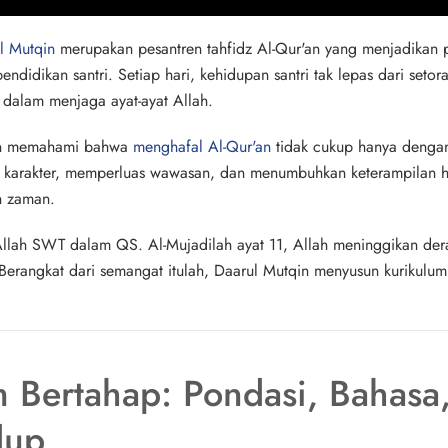
ul Mutqin
merupakan pesantren tahfidz Al-Qur'an yang menjadikan 
ndidikan santri. Setiap hari, kehidupan santri tak lepas dari setor
dalam menjaga ayat-ayat Allah.
in memahami bahwa
menghafal Al-Qur'an
tidak cukup hanya dengan 
 karakter, memperluas wawasan, dan menumbuhkan keterampilan hi
n zaman.
llah SWT dalam QS. Al-Mujadilah ayat 11, Allah meninggikan dera
Berangkat dari semangat itulah, Daarul Mutqin menyusun kurikulu
m Bertahap: Pondasi, Bahasa
dup