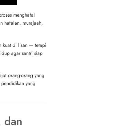
proses menghafal
an hafalan, murajaah,
kuat di lisan — tetapi
dup agar santri siap
jat orang-orang yang
m pendidikan yang
, dan