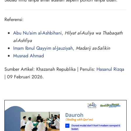
Referensi:
Abu Nu'aim al-Ashbihani,
Hilyat al-Auliya wa Thabaqath
al-Ashfiya
Imam Ibnul Qayyim al-Jauziyah,
Madarij as-Salikin
Musnad Ahmad
Sumber Artikel:
Khazanah Republika | Penulis:
Hasanul Rizqa
| 09 Februari 2026.