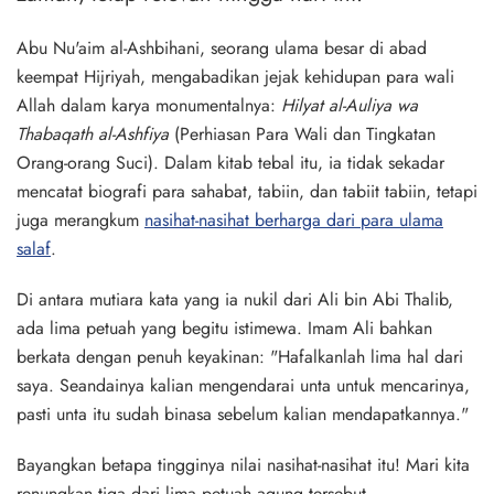
Abu Nu'aim al-Ashbihani, seorang ulama besar di abad
keempat Hijriyah, mengabadikan jejak kehidupan para wali
Allah dalam karya monumentalnya:
Hilyat al-Auliya wa
Thabaqath al-Ashfiya
(Perhiasan Para Wali dan Tingkatan
Orang-orang Suci). Dalam kitab tebal itu, ia tidak sekadar
mencatat biografi para sahabat, tabiin, dan tabiit tabiin, tetapi
juga merangkum
nasihat-nasihat berharga dari para ulama
salaf
.
Di antara mutiara kata yang ia nukil dari Ali bin Abi Thalib,
ada lima petuah yang begitu istimewa. Imam Ali bahkan
berkata dengan penuh keyakinan: "Hafalkanlah lima hal dari
saya. Seandainya kalian mengendarai unta untuk mencarinya,
pasti unta itu sudah binasa sebelum kalian mendapatkannya."
Bayangkan betapa tingginya nilai nasihat-nasihat itu! Mari kita
renungkan tiga dari lima petuah agung tersebut.