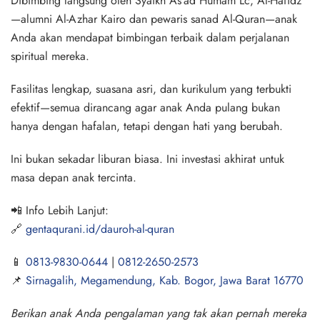
Dibimbing langsung oleh
Syaikh As'ad Humam Lc, Al-Hafidz
—alumni Al-Azhar Kairo dan pewaris sanad Al-Quran—anak
Anda akan mendapat bimbingan terbaik dalam perjalanan
spiritual mereka.
Fasilitas lengkap, suasana asri, dan kurikulum yang terbukti
efektif
—semua dirancang agar anak Anda pulang bukan
hanya dengan hafalan, tetapi dengan hati yang berubah.
Ini bukan sekadar liburan biasa. Ini investasi akhirat untuk
masa depan anak tercinta.
📲 Info Lebih Lanjut:
🔗
gentaqurani.id/dauroh-al-quran
📱
0813-9830-0644
|
0812-2650-2573
📌
Sirnagalih, Megamendung, Kab. Bogor, Jawa Barat 16770
Berikan anak Anda pengalaman yang tak akan pernah mereka