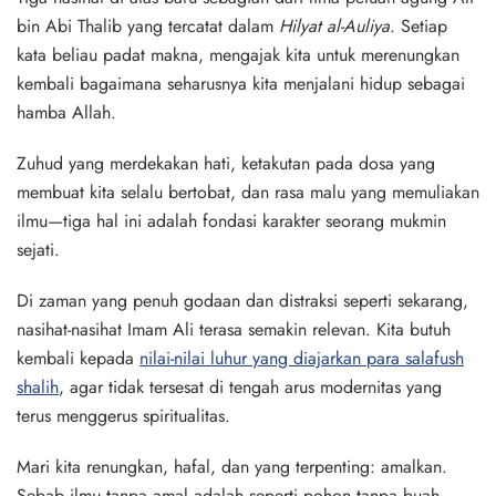
bin Abi Thalib yang tercatat dalam
Hilyat al-Auliya
. Setiap
kata beliau padat makna, mengajak kita untuk merenungkan
kembali bagaimana seharusnya kita menjalani hidup sebagai
hamba Allah.
Zuhud yang merdekakan hati, ketakutan pada dosa yang
membuat kita selalu bertobat, dan rasa malu yang memuliakan
ilmu—tiga hal ini adalah fondasi karakter seorang mukmin
sejati.
Di zaman yang penuh godaan dan distraksi seperti sekarang,
nasihat-nasihat Imam Ali terasa semakin relevan. Kita butuh
kembali kepada
nilai-nilai luhur yang diajarkan para salafush
shalih
, agar tidak tersesat di tengah arus modernitas yang
terus menggerus spiritualitas.
Mari kita renungkan, hafal, dan yang terpenting: amalkan.
Sebab ilmu tanpa amal adalah seperti pohon tanpa buah.