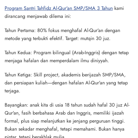
Program Santri Tahfidz Al-Qur'an SMP/SMA 3 Tahun
kami
dirancang menjawab dilema ini:
Tahun Pertama:
80% fokus menghafal Al-Qur'an dengan
metode yang terbukti efektif. Target:
mutqin 30 juz
.
Tahun Kedua:
Program bilingual (Arab-Inggris) dengan tetap
menjaga hafalan dan memperdalam ilmu diniyyah.
Tahun Ketiga:
Skill project, akademis
berijazah SMP/SMA
,
dan persiapan kuliah—dengan hafalan Al-Qur'an yang tetap
terjaga.
Bayangkan: anak kita di usia 18 tahun sudah hafal 30 juz Al-
Qur'an, fasih berbahasa Arab dan Inggris, memiliki ijazah
formal, plus siap melanjutkan ke jenjang perguruan tinggi.
Bukan sekadar menghafal, tetapi memahami. Bukan hanya
pintar, tetapi berakhlak mulia.