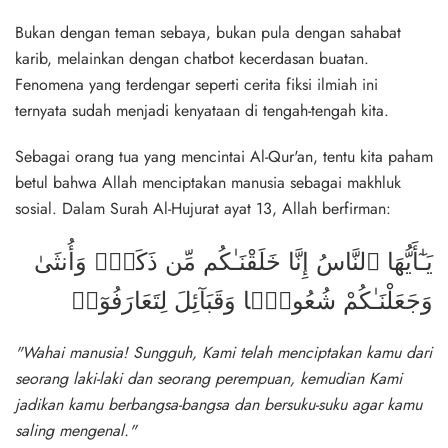
Bukan dengan teman sebaya, bukan pula dengan sahabat
karib, melainkan dengan chatbot kecerdasan buatan.
Fenomena yang terdengar seperti cerita fiksi ilmiah ini
ternyata sudah menjadi kenyataan di tengah-tengah kita.
Sebagai orang tua yang mencintai Al-Qur'an, tentu kita paham
betul bahwa Allah menciptakan manusia sebagai makhluk
sosial. Dalam Surah Al-Hujurat ayat 13, Allah berfirman:
يَـٰٓأَيُّهَا ٱلنَّاسُ إِنَّا خَلَقْنَـٰكُم مِّن ذَكَرٍۢ وَأُنثَىٰ
وَجَعَلْنَـٰكُمْ شُعُوبًۭا وَقَبَآئِلَ لِتَعَارَفُوٓا۟
"Wahai manusia! Sungguh, Kami telah menciptakan kamu dari
seorang laki-laki dan seorang perempuan, kemudian Kami
jadikan kamu berbangsa-bangsa dan bersuku-suku agar kamu
saling mengenal."