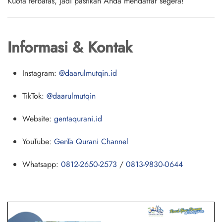
Kuota terbatas
, jadi pastikan Anda mendaftar segera!
Informasi & Kontak
Instagram:
@daarulmutqin.id
TikTok:
@daarulmutqin
Website:
gentaqurani.id
YouTube:
GenTa Qurani Channel
Whatsapp:
0812-2650-2573
/
0813-9830-0644