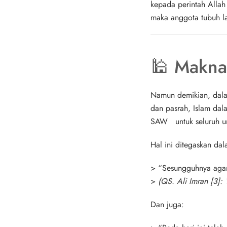
kepada perintah Allah
maka anggota tubuh la
🕌 Makna 
Namun demikian, dalam
dan pasrah,
Islam dal
SAW
untuk seluruh u
Hal ini ditegaskan dal
>
“Sesungguhnya agama
>
(QS. Ali Imran [3]: 
Dan juga: