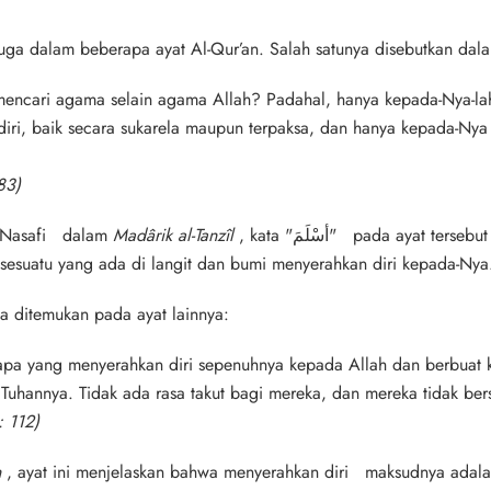
uga dalam beberapa ayat Al-Qur’an. Salah satunya disebutkan dal
ncari agama selain agama Allah? Padahal, hanya kepada-Nya-lah
diri, baik secara sukarela maupun terpaksa, dan hanya kepada-Ny
83)
-Nasafi
dalam
Madârik al-Tanzîl
, kata
"أسْلَمَ"
pada ayat tersebut 
a sesuatu yang ada di langit dan bumi menyerahkan diri kepada-Nya
a ditemukan pada ayat lainnya:
iapa yang menyerahkan diri sepenuhnya kepada Allah dan berbuat 
 Tuhannya. Tidak ada rasa takut bagi mereka, dan mereka tidak ber
: 112)
n
, ayat ini menjelaskan bahwa
menyerahkan diri
maksudnya adal