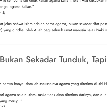
h Aku sempurnakan untuk kalian agama kalian, telah Aku cukupkan n
ebagai agama kalian.”
: 3)
gat jelas bahwa
Islam adalah nama agama
, bukan sekadar sifat pas
n)
yang diridhai oleh Allah bagi seluruh umat manusia sejak Na
: Bukan Sekadar Tunduk, Ta
an bahwa
hanya Islam-lah satu-satunya agama yang diterima di sisi-
ri agama selain Islam, maka tidak akan diterima darinya, dan di ak
 yang merugi.”