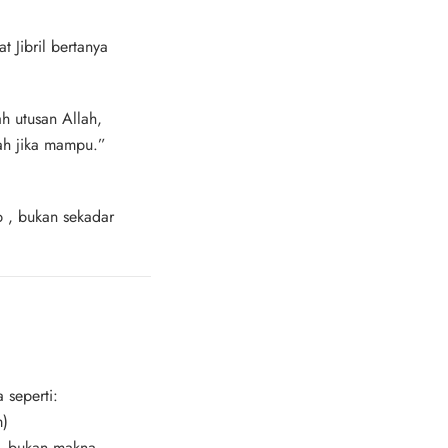
t Jibril bertanya
h utusan Allah,
lah jika mampu.”
p
, bukan sekadar
 seperti:
m)
, bukan makna