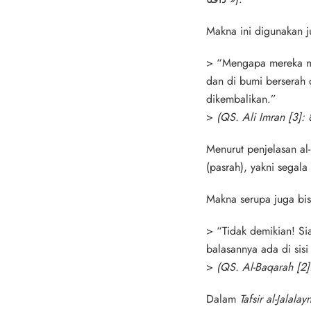
Makna ini digunakan j
>
“Mengapa mereka me
dan di bumi berserah 
dikembalikan.”
>
(QS. Ali Imran [3]: 
Menurut penjelasan
al
(pasrah), yakni segal
Makna serupa juga bis
>
“Tidak demikian! S
balasannya ada di sisi
>
(QS. Al-Baqarah [2]
Dalam
Tafsir al-Jalalay