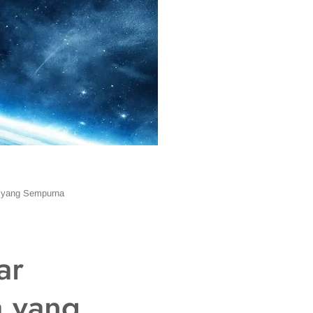
a yang Sempurna
ar
 yang