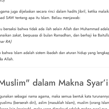
85)
ama juga dijelaskan secara rinci dalam hadits Jibril, ketika malaika
 SAW tentang apa itu Islam. Beliau menjawab:
u bersaksi bahwa tidak ada ilah selain Allah dan Muhammad adala
unaikan zakat, berpuasa di bulan Ramadhan, dan berhaji ke Baitul
mar RA)
an bahwa
Islam adalah sistem ibadah dan aturan hidup yang lengka
a Allah.
"Muslim" dalam Makna Syar’i
 digunakan sebagai nama agama, maka semua bentuk kata turunannya
yuslimu (berserah diri), aslim (masuklah Islam), muslim (orang Isla
elasan lain (qarinah), maka yang dimaksud adalah
makna syar’i-nya