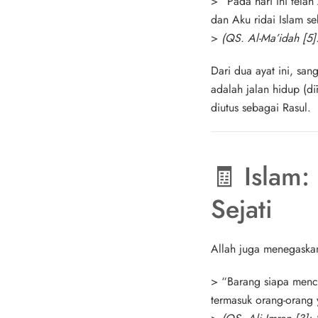
>
“Pada hari ini tela
dan Aku ridai Islam s
>
(QS. Al-Ma’idah [5]
Dari dua ayat ini, san
adalah
jalan hidup (dī
diutus sebagai Rasul.
🧾 Islam
Sejati
Allah juga menegask
>
“Barang siapa menca
termasuk orang-orang