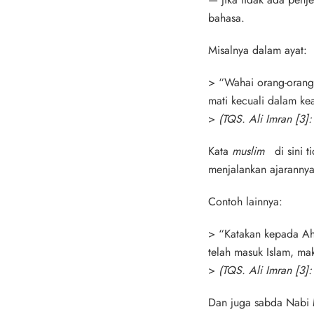
bahasa.
Misalnya dalam ayat:
>
“Wahai orang-orang 
mati kecuali dalam ke
>
(TQS. Ali Imran [3]:
Kata
muslim
di sini ti
menjalankan ajarannya
Contoh lainnya:
>
“Katakan kepada Ahl
telah masuk Islam, ma
>
(TQS. Ali Imran [3]:
Dan juga sabda Nab