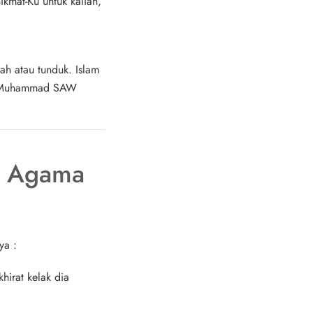
ikmat-Ku untuk kalian,
rah atau tunduk. Islam
bi Muhammad SAW
pi Agama
Nya
:
hirat kelak dia