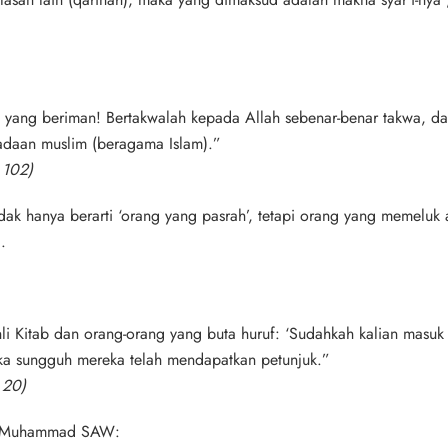
yang beriman! Bertakwalah kepada Allah sebenar-benar takwa, da
adaan muslim (beragama Islam).”
 102)
dak hanya berarti ‘orang yang pasrah’, tetapi
orang yang memeluk 
.
i Kitab dan orang-orang yang buta huruf: ‘Sudahkah kalian masuk 
ka sungguh mereka telah mendapatkan petunjuk.”
 20)
i Muhammad SAW: