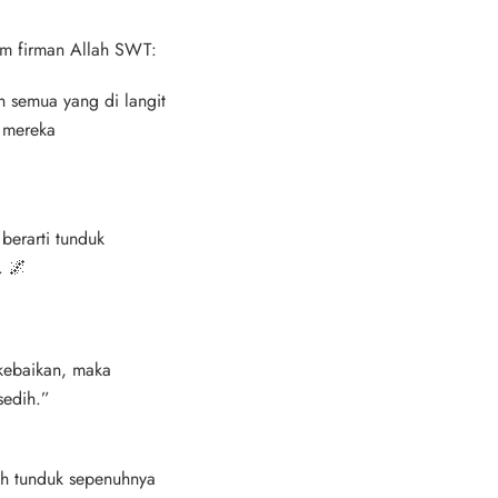
am firman Allah SWT:
 semua yang di langit
a mereka
berarti
tunduk
. 🌌
kebaikan, maka
sedih.”
ah
tunduk sepenuhnya