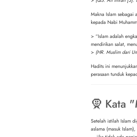
>
(QS. Ali Imran [3]: 
Makna Islam sebagai ag
kepada Nabi Muhammad
>
“Islam adalah engka
mendirikan salat, men
>
(HR. Muslim dari U
Hadits ini menunjukk
perasaan tunduk kepad
🧕 Kata 
Setelah istilah Islam
aslama (masuk Islam), 
— jika tidak ada penj