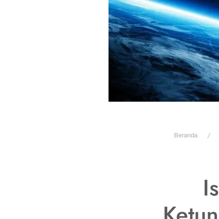
Beranda
I
Ketu