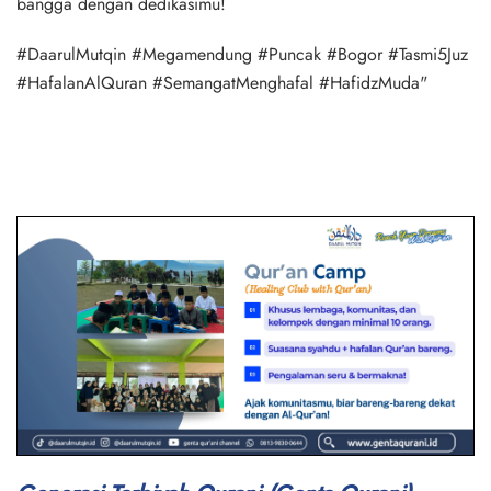
bangga dengan dedikasimu!
#DaarulMutqin #Megamendung #Puncak #Bogor #Tasmi5Juz
#HafalanAlQuran #SemangatMenghafal #HafidzMuda"