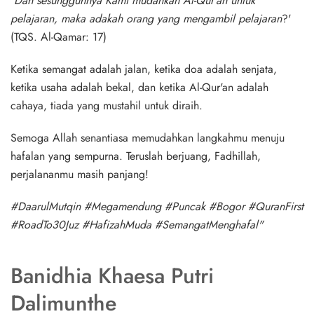
'
Dan sesungguhnya Kami mudahkan Al-Qur'an untuk
pelajaran, maka adakah orang yang mengambil pelajaran
?'
(
TQS. Al-Qamar: 17
)
Ketika semangat adalah jalan, ketika doa adalah senjata,
ketika usaha adalah bekal, dan ketika Al-Qur'an adalah
cahaya, tiada yang mustahil untuk diraih.
Semoga Allah senantiasa memudahkan langkahmu menuju
hafalan yang sempurna. Teruslah berjuang, Fadhillah,
perjalananmu masih panjang!
#DaarulMutqin #Megamendung #Puncak #Bogor #QuranFirst
#RoadTo30Juz #HafizahMuda #SemangatMenghafal"
Banidhia Khaesa Putri
Dalimunthe